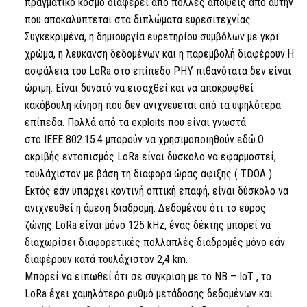
πραγματικό κόσμο διαφέρει από πολλές απόψεις από αυτήν
που αποκαλύπτεται στα διπλώματα ευρεσιτεχνίας.
Συγκεκριμένα, η δημιουργία ευρετηρίου συμβόλων με γκρι
χρώμα, η λεύκανση δεδομένων και η παρεμβολή διαφέρουν.Η
ασφάλεια του
LoRa
στο επίπεδο PHY πιθανότατα δεν είναι
ώριμη. Είναι δυνατό να εισαχθεί και να αποκρυφθεί
κακόβουλη κίνηση που δεν ανιχνεύεται από τα υψηλότερα
επίπεδα. Πολλά από τα exploits που είναι γνωστά
στο
IEEE
802.15.4 μπορούν να χρησιμοποιηθούν εδώ.Ο
ακριβής εντοπισμός
LoRa
είναι δύσκολο να εφαρμοστεί,
τουλάχιστον με βάση τη διαφορά ώρας άφιξης (
TDOA
).
Εκτός εάν υπάρχει κοντινή οπτική επαφή, είναι δύσκολο να
ανιχνευθεί η άμεση διαδρομή. Δεδομένου ότι το εύρος
ζώνης
LoRa
είναι μόνο 125 kHz, ένας δέκτης μπορεί να
διαχωρίσει διαφορετικές πολλαπλές διαδρομές μόνο εάν
διαφέρουν κατά τουλάχιστον 2,4 km.
Μπορεί να ειπωθεί ότι σε σύγκριση με
το NB
–
IoT
,
το
LoRa
έχει χαμηλότερο ρυθμό μετάδοσης δεδομένων και