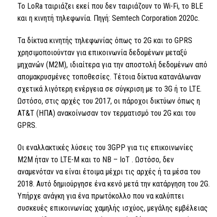
Το LoRa
ταιριάζει εκεί που δεν ταιριάζουν το Wi-Fi,
το BLE
και η κινητή τηλεφωνία. Πηγή: Semtech Corporation 2020c.
Τα δίκτυα κινητής τηλεφωνίας όπως το 2G και το GPRS
χρησιμοποιούνταν για επικοινωνία δεδομένων μεταξύ
μηχανών (M2M), ιδιαίτερα για την αποστολή δεδομένων από
απομακρυσμένες τοποθεσίες. Τέτοια δίκτυα κατανάλωναν
σχετικά λιγότερη ενέργεια σε σύγκριση με το 3G ή το LTE.
Ωστόσο, στις αρχές του 2017, οι πάροχοι δικτύων όπως η
AT&T (ΗΠΑ) ανακοίνωσαν τον τερματισμό του 2G και του
GPRS.
Οι εναλλακτικές λύσεις του 3GPP για τις επικοινωνίες
M2M ήταν το LTE-M και
το NB
–
IoT
. Ωστόσο, δεν
αναμενόταν να είναι έτοιμα μέχρι τις αρχές ή τα μέσα του
2018. Αυτό δημιούργησε ένα κενό μετά την κατάργηση του 2G.
Υπήρχε ανάγκη για ένα πρωτόκολλο που να καλύπτει
συσκευές επικοινωνίας χαμηλής ισχύος, μεγάλης εμβέλειας