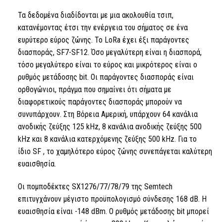
Τα δεδομένα διαδίδονται με μια ακολουθία τσιπ,
κατανέμοντας έτσι την ενέργεια του σήματος σε ένα
ευρύτερο εύρος ζώνης.
Το LoRa
έχει έξι παράγοντες
διασποράς, SF7-SF12. Όσο μεγαλύτερη είναι η διασπορά,
τόσο μεγαλύτερο είναι το εύρος και μικρότερος είναι ο
ρυθμός μετάδοσης bit. Οι παράγοντες διασποράς είναι
ορθογώνιοι, πράγμα που σημαίνει ότι σήματα με
διαφορετικούς παράγοντες διασποράς μπορούν να
συνυπάρχουν. Στη Βόρεια Αμερική, υπάρχουν 64 κανάλια
ανοδικής ζεύξης 125 kHz, 8 κανάλια ανοδικής ζεύξης 500
kHz και 8 κανάλια κατερχόμενης ζεύξης 500 kHz. Για το
ίδιο
SF
, το χαμηλότερο εύρος ζώνης συνεπάγεται καλύτερη
ευαισθησία.
Οι πομποδέκτες SX1276/77/78/79 της Semtech
επιτυγχάνουν μέγιστο προϋπολογισμό σύνδεσης 168 dB. Η
ευαισθησία είναι -148 dBm. Ο ρυθμός μετάδοσης bit μπορεί