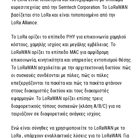
ευρεσιτεχνίας από την Semtech Corporation. Το LoRaWAN
βασίζεται στο
LoRa
και είναι τυποποιημένο από
την
LoRa
Alliance.
Το LoRa
ορίζει το επίπεδο PHY για επικοινωνία χαμηλού
κόστους, χαμηλής ισχύος και μεγάλης εμβέλειας. Το
LoRaWAN ορίζει το επίπεδο
MAC
για αμφίδρομη
επικοινωνία, κινητικότητα και υπηρεσίες εντοπισμού θέσης.
Το LoRaWAN ασχολείται με την αρχιτεκτονική δικτύου: πώς
οι συσκευές συνδέονται με πύλες, πώς οι πύλες
επεξεργάζονται τα πακέτα και πώς τα πακέτα φτάνουν
στους διακομιστές δικτύου και τους διακομιστές
εφαρμογών. Το LoRaWAN ορίζει επίσης τρεις
διαφορετικούς τύπους συσκευών (κλάση A/B/C) για να
ταιριάζουν σε διαφορετικές ανάγκες ισχύος.
Ενώ είναι σύνηθες να χρησιμοποιείτε το LoRaWAN με
το
LoRa
, υπάρχουν εναλλακτικές λύσεις για το LoRaWAN. Για