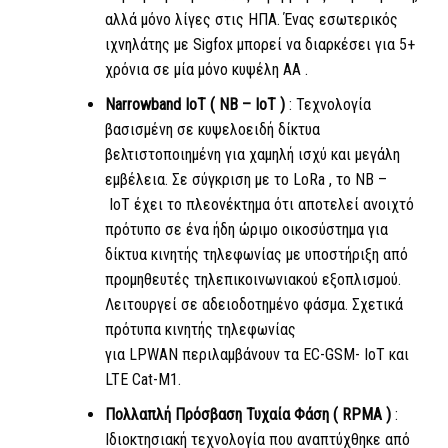
αλλά μόνο λίγες στις ΗΠΑ. Ένας εσωτερικός
ιχνηλάτης με Sigfox μπορεί να διαρκέσει για 5+
χρόνια σε μία μόνο κυψέλη
AA
.
Narrowband
IoT
(
NB
–
IoT
)
: Τεχνολογία
βασισμένη σε κυψελοειδή δίκτυα
βελτιστοποιημένη για χαμηλή ισχύ και μεγάλη
εμβέλεια. Σε σύγκριση με
το LoRa
,
το NB
–
IoT
έχει το πλεονέκτημα ότι αποτελεί ανοιχτό
πρότυπο σε ένα ήδη ώριμο οικοσύστημα για
δίκτυα κινητής τηλεφωνίας με υποστήριξη από
προμηθευτές τηλεπικοινωνιακού εξοπλισμού.
Λειτουργεί σε αδειοδοτημένο φάσμα. Σχετικά
πρότυπα κινητής τηλεφωνίας
για
LPWAN
περιλαμβάνουν τα EC-GSM-
IoT
και
LTE Cat-M1.
Πολλαπλή Πρόσβαση Τυχαία Φάση (
RPMA
)
:
Ιδιοκτησιακή τεχνολογία που αναπτύχθηκε από