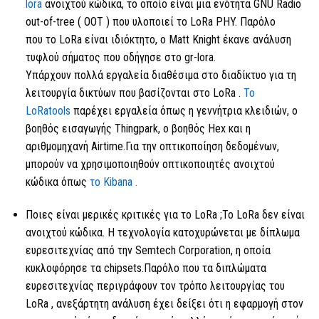
lora
ανοιχτού κώδικα, το οποίο είναι μια ενότητα GNU Radio
out-of-tree (
OOT ) που υλοποιεί
το LoRa
PHY. Παρόλο
που
το LoRa
είναι ιδιόκτητο, ο Matt Knight έκανε ανάλυση
τυφλού σήματος που οδήγησε στο gr-lora.
Υπάρχουν πολλά εργαλεία διαθέσιμα στο διαδίκτυο για τη
λειτουργία δικτύων που βασίζονται
στο LoRa .
Το
LoRatools
παρέχει εργαλεία όπως η γεννήτρια κλειδιών, ο
βοηθός εισαγωγής Thingpark, ο βοηθός Hex και η
αριθμομηχανή Airtime.Για την οπτικοποίηση δεδομένων,
μπορούν να χρησιμοποιηθούν οπτικοποιητές ανοιχτού
κώδικα όπως
το Kibana .
Ποιες είναι μερικές κριτικές για
το LoRa
;
Το LoRa
δεν είναι
ανοιχτού κώδικα. Η τεχνολογία κατοχυρώνεται με δίπλωμα
ευρεσιτεχνίας από την Semtech Corporation, η οποία
κυκλοφόρησε τα chipsets.Παρόλο που τα διπλώματα
ευρεσιτεχνίας περιγράφουν τον τρόπο λειτουργίας
του
LoRa
, ανεξάρτητη ανάλυση έχει δείξει ότι η εφαρμογή στον