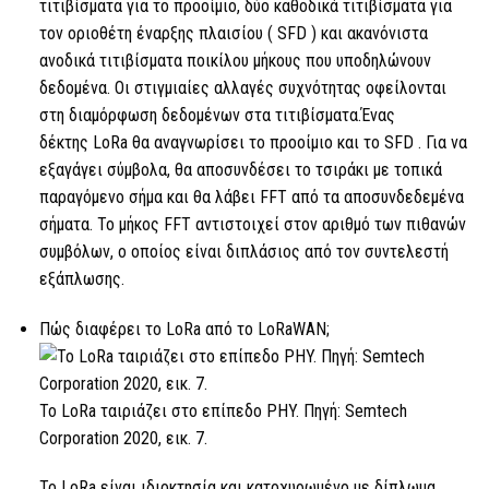
τιτιβίσματα για το προοίμιο, δύο καθοδικά τιτιβίσματα για
τον οριοθέτη έναρξης πλαισίου (
SFD
) και ακανόνιστα
ανοδικά τιτιβίσματα ποικίλου μήκους που υποδηλώνουν
δεδομένα. Οι στιγμιαίες αλλαγές συχνότητας οφείλονται
στη διαμόρφωση δεδομένων στα τιτιβίσματα.Ένας
δέκτης
LoRa
θα αναγνωρίσει το προοίμιο και
το SFD
. Για να
εξαγάγει σύμβολα, θα αποσυνδέσει το τσιράκι με τοπικά
παραγόμενο σήμα και θα λάβει
FFT
από τα αποσυνδεδεμένα
σήματα. Το μήκος
FFT
αντιστοιχεί στον αριθμό των πιθανών
συμβόλων, ο οποίος είναι διπλάσιος από τον συντελεστή
εξάπλωσης.
Πώς διαφέρει
το LoRa
από το LoRaWAN;
Το LoRa
ταιριάζει στο επίπεδο PHY. Πηγή: Semtech
Corporation 2020, εικ. 7.
Το LoRa
είναι ιδιοκτησία και κατοχυρωμένο με δίπλωμα