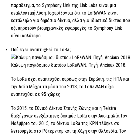
παράδειγμα, το Symphony Link της Link Labs είναι μια
εναλλακτική λύση. Ισχυρίζονται ότι το LoRaWAN είναι
κατάλληλο για δημόσια δίκτυα, αλλά για ιδιωτικά δίκτυα που
εξυπηρετούν βιομηχανικές εφαρμογές το Symphony Link
είναι καλύτερο.
Πού έχει αναπτυχθεί
το LoRa ;
Κάλυψη παγκόσμιου δικτύου LoRaWAN. Πηγή: Anciaux 2018.
Το LoRa
έχει αναπτυχθεί ευρέως στην Ευρώπη, τις ΗΠΑ και
την Ασία.Μέχρι τα μέσα του 2018, το LoRaWAN είχε
αναπτυχθεί σε 95 χώρες.
Το 2015, το Εθνικό Δίκτυο Στενής Ζώνης και η Telstra
διεξήγαγαν ανεξάρτητες δοκιμές
LoRa
στην Αυστραλία.Τον
Νοέμβριο του 2015, το δίκτυο
LoRa
της KPN τέθηκε σε
λειτουργία στο Ρότερνταμ και τη Χάγη στην Ολλανδία. Τον