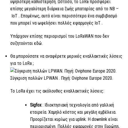
υψηλότερη καθυστέρηση. Ωστόσο,
το LoRa
προσφέρει
επίσης μεγαλύτερη διάρκεια ζωής μπαταρίας από
το NB
–
IoT
. Επομένως, αυτό είναι περισσότερο ένα συμβιβασμό
που μπορεί να ωφελήσει πολλές εφαρμογές
IoT .
Υπάρχουν επίσης περιορισμοί του LoRaWAN που δεν
συζητούνται εδώ.
Θα μπορούσατε να αναφέρετε μερικές εναλλακτικές λύσεις
για
το LoRa
;
Σύγκριση πολλών
LPWAN
. Πηγή: Oviphone Europe 2020.
Το LoRa
έχει τις ακόλουθες εναλλακτικές λύσεις:
Sigfox
: Ιδιοκτησιακή τεχνολογία από γαλλική
εταιρεία. Χαμηλό κόστος και μεγάλη εμβέλεια.
Προορίζεται κυρίως για uplink. Η downlink είναι
περιορισμένη. Πολλές εφαρμογές στην Ευρώπη,