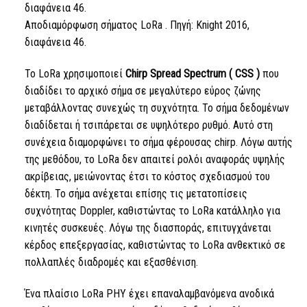
Αποδιαμόρφωση σήματος
LoRa
. Πηγή: Knight 2016,
διαφάνεια 46.
Το LoRa
χρησιμοποιεί
Chirp Spread Spectrum (
CSS
)
που
διαδίδει το αρχικό σήμα σε μεγαλύτερο εύρος ζώνης
μεταβάλλοντας συνεχώς τη συχνότητα. Το σήμα δεδομένων
διαδίδεται ή τσιπάρεται σε υψηλότερο ρυθμό. Αυτό στη
συνέχεια διαμορφώνει το σήμα φέρουσας chirp. Λόγω αυτής
της μεθόδου,
το LoRa
δεν απαιτεί ρολόι αναφοράς υψηλής
ακρίβειας, μειώνοντας έτσι το κόστος σχεδιασμού του
δέκτη. Το σήμα ανέχεται επίσης τις μετατοπίσεις
συχνότητας Doppler, καθιστώντας
το LoRa
κατάλληλο για
κινητές συσκευές. Λόγω της διασποράς, επιτυγχάνεται
κέρδος επεξεργασίας, καθιστώντας
το LoRa
ανθεκτικό σε
πολλαπλές διαδρομές και εξασθένιση.
Ένα πλαίσιο
LoRa
PHY έχει επαναλαμβανόμενα ανοδικά