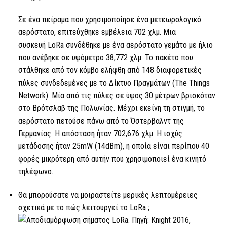
Σε ένα πείραμα που χρησιμοποίησε ένα μετεωρολογικό
αερόστατο, επιτεύχθηκε εμβέλεια 702 χλμ. Μια
συσκευή
LoRa
συνδέθηκε με ένα αερόστατο γεμάτο με ήλιο
που ανέβηκε σε υψόμετρο 38,772 χλμ. Το πακέτο που
στάλθηκε από τον κόμβο ελήφθη από 148 διαφορετικές
πύλες συνδεδεμένες με το Δίκτυο Πραγμάτων (The Things
Network). Μία από τις πύλες σε ύψος 30 μέτρων βρισκόταν
στο Βρότσλαβ της Πολωνίας. Μέχρι εκείνη τη στιγμή, το
αερόστατο πετούσε πάνω από το Όστερβαλντ της
Γερμανίας. Η απόσταση ήταν 702,676 χλμ. Η ισχύς
μετάδοσης ήταν 25mW (14dBm), η οποία είναι περίπου 40
φορές μικρότερη από αυτήν που χρησιμοποιεί ένα κινητό
τηλέφωνο.
Θα μπορούσατε να μοιραστείτε μερικές λεπτομέρειες
σχετικά με το πώς λειτουργεί
το LoRa ;