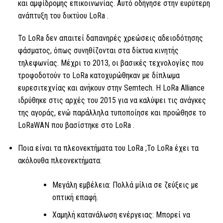
και αμφίδρομης επικοινωνίας. Αυτό οδήγησε στην ευρύτερη
ανάπτυξη του δικτύου
LoRa .
Το LoRa
δεν απαιτεί δαπανηρές χρεώσεις αδειοδότησης
φάσματος, όπως συνηθίζονται στα δίκτυα κινητής
τηλεφωνίας. Μέχρι το 2013, οι βασικές τεχνολογίες που
τροφοδοτούν
το LoRa
κατοχυρώθηκαν με δίπλωμα
ευρεσιτεχνίας και ανήκουν στην Semtech.
Η LoRa
Alliance
ιδρύθηκε στις αρχές του 2015 για να καλύψει τις ανάγκες
της αγοράς, ενώ παράλληλα τυποποίησε και προώθησε το
LoRaWAN που βασίστηκε στο
LoRa
.
Ποια είναι τα πλεονεκτήματα του
LoRa
;
Το LoRa
έχει τα
ακόλουθα πλεονεκτήματα:
Μεγάλη εμβέλεια: Πολλά μίλια σε ζεύξεις με
οπτική επαφή.
Χαμηλή κατανάλωση ενέργειας: Μπορεί να