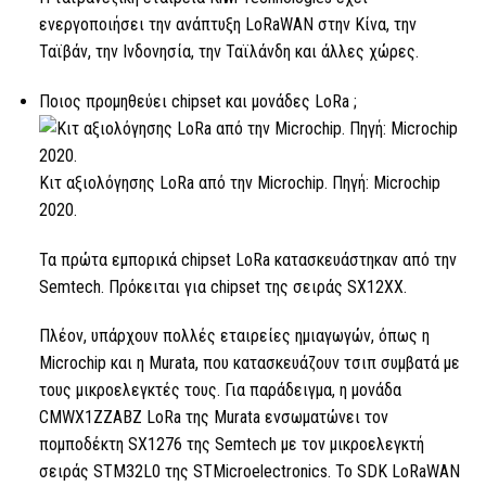
ενεργοποιήσει την ανάπτυξη LoRaWAN στην Κίνα, την
Ταϊβάν, την Ινδονησία, την Ταϊλάνδη και άλλες χώρες.
Ποιος προμηθεύει chipset και μονάδες
LoRa ;
Κιτ αξιολόγησης LoRa
από την Microchip. Πηγή: Microchip
2020.
Τα πρώτα εμπορικά chipset
LoRa
κατασκευάστηκαν από την
Semtech. Πρόκειται για chipset της σειράς SX12XX.
Πλέον, υπάρχουν πολλές εταιρείες ημιαγωγών, όπως η
Microchip και η Murata, που κατασκευάζουν τσιπ συμβατά με
τους μικροελεγκτές τους. Για παράδειγμα, η μονάδα
CMWX1ZZABZ
LoRa της Murata ενσωματώνει τον
πομποδέκτη SX1276 της Semtech με τον μικροελεγκτή
σειράς STM32L0 της STMicroelectronics.
Το SDK
LoRaWAN