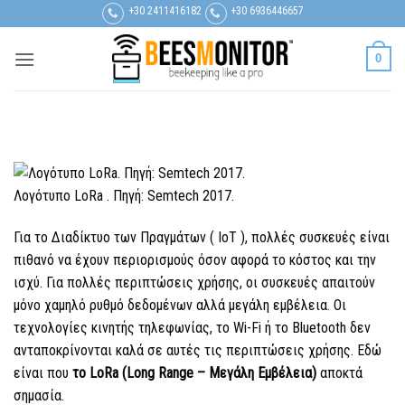
Μετάβαση
+30 2411416182
+30 6936446657
στο
περιεχόμενο
0
Λογότυπο LoRa
. Πηγή: Semtech 2017.
Για το Διαδίκτυο των Πραγμάτων (
IoT
), πολλές συσκευές είναι
πιθανό να έχουν περιορισμούς όσον αφορά το κόστος και την
ισχύ. Για πολλές περιπτώσεις χρήσης, οι συσκευές απαιτούν
μόνο χαμηλό ρυθμό δεδομένων αλλά μεγάλη εμβέλεια. Οι
τεχνολογίες κινητής τηλεφωνίας, το Wi-Fi ή το Bluetooth δεν
ανταποκρίνονται καλά σε αυτές τις περιπτώσεις χρήσης. Εδώ
είναι που
το LoRa
(Long Range – Μεγάλη Εμβέλεια)
αποκτά
σημασία.