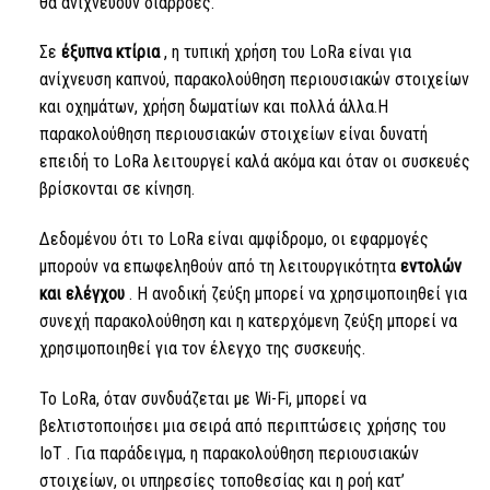
θα ανιχνεύουν διαρροές.
Σε
έξυπνα κτίρια
, η τυπική χρήση του
LoRa
είναι για
ανίχνευση καπνού, παρακολούθηση περιουσιακών στοιχείων
και οχημάτων, χρήση δωματίων και πολλά άλλα.Η
παρακολούθηση περιουσιακών στοιχείων είναι δυνατή
επειδή
το LoRa
λειτουργεί καλά ακόμα και όταν οι συσκευές
βρίσκονται σε κίνηση.
Δεδομένου ότι
το LoRa
είναι αμφίδρομο, οι εφαρμογές
μπορούν να επωφεληθούν από τη λειτουργικότητα
εντολών
και ελέγχου
. Η ανοδική ζεύξη μπορεί να χρησιμοποιηθεί για
συνεχή παρακολούθηση και η κατερχόμενη ζεύξη μπορεί να
χρησιμοποιηθεί για τον έλεγχο της συσκευής.
Το LoRa,
όταν συνδυάζεται με Wi-Fi, μπορεί να
βελτιστοποιήσει μια σειρά από περιπτώσεις χρήσης
του
IoT
. Για παράδειγμα, η παρακολούθηση περιουσιακών
στοιχείων, οι υπηρεσίες τοποθεσίας και η ροή κατ’