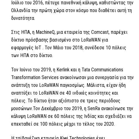
Ιούλιο του 2016, πέτυχε πανεθνική κάλυψη, καθιστώντας την
Ολλανδία την πρώτη χώρα στον κόσμο που διαθέτει αυτή τη
δυνατότητα.
Στις ΗΠΑ, η MachineQ, μια εταιρεία της Comcast, παρέχει
δίκτυο πρόσβασης βασισμένο στο LoRaWAN για
εφαρμογές
IoT
. Τον Μάιο του 2018, συνέδεσε 10 πόλεις
των ΗΠΑ στο δίκτυο.
Τον Ιούνιο του 2019, η Kerlink και η Tata Communications
Transformation Services ανακοίνωσαν μια συνεργασία για την
ανάπτυξη του LoRaWAN παγκοσμίως. Μάλιστα, είχαν ήδη
αναπτύξει το LoRaWAN σε 40 ινδικές κοινότητες και
πόλεις. Το δίκτυο ήταν αξιόπιστο σε τρεις περιόδους
μουσώνων.Τον Δεκέμβριο του 2019, η SenRa ανακοίνωσε την
κάλυψη LoRaWAN σε 60 πόλεις της Ινδίας και σχεδιάζει να
επεκταθεί σε 100 πόλεις μέχρι το τέλος του 2020.
Η ταϊβανέζικη εταιρεία Kiwi Technologies έχει