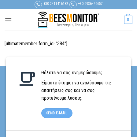
Μετάβαση
+30 2411416182
+30 6936446657
στο
περιεχόμενο
0
[ultimatemember form_id=”384″]
Θέλετε να σας ενημερώσουμε;
Είμαστε έτοιμοι να αναλύσουμε τις
απαιτήσεις σας και να σας
προτείνουμε λύσεις.
SEND E-MAIL