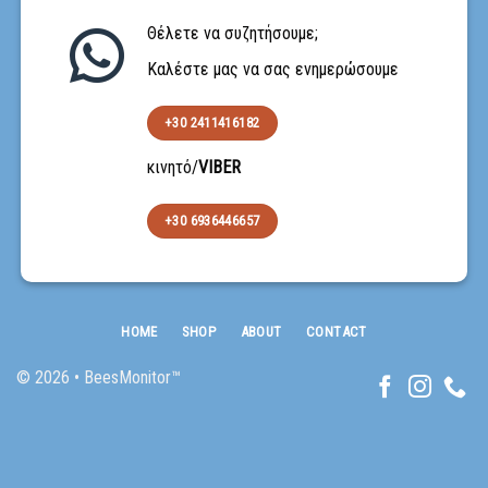
Θέλετε να συζητήσουμε;
Καλέστε μας να σας ενημερώσουμε
+30 2411416182
κινητό/
VIBER
+30 6936446657
HOME
SHOP
ABOUT
CONTACT
© 2026 • BeesMonitor™