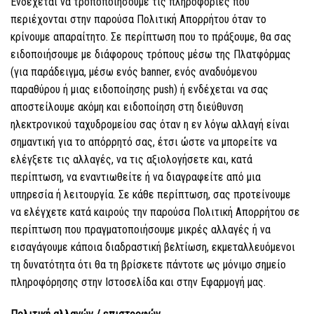
Ενδέχεται να τροποποιήσουμε τις πληροφορίες που
περιέχονται στην παρούσα Πολιτική Απορρήτου όταν το
κρίνουμε απαραίτητο. Σε περίπτωση που το πράξουμε, θα σας
ειδοποιήσουμε με διάφορους τρόπους μέσω της Πλατφόρμας
(για παράδειγμα, μέσω ενός banner, ενός αναδυόμενου
παραθύρου ή μιας ειδοποίησης push) ή ενδέχεται να σας
αποστείλουμε ακόμη και ειδοποίηση στη διεύθυνση
ηλεκτρονικού ταχυδρομείου σας όταν η εν λόγω αλλαγή είναι
σημαντική για το απόρρητό σας, έτσι ώστε να μπορείτε να
ελέγξετε τις αλλαγές, να τις αξιολογήσετε και, κατά
περίπτωση, να εναντιωθείτε ή να διαγραφείτε από μια
υπηρεσία ή λειτουργία. Σε κάθε περίπτωση, σας προτείνουμε
να ελέγχετε κατά καιρούς την παρούσα Πολιτική Απορρήτου σε
περίπτωση που πραγματοποιήσουμε μικρές αλλαγές ή να
εισαγάγουμε κάποια διαδραστική βελτίωση, εκμεταλλευόμενοι
τη δυνατότητα ότι θα τη βρίσκετε πάντοτε ως μόνιμο σημείο
πληροφόρησης στην Ιστοσελίδα και στην Εφαρμογή μας.