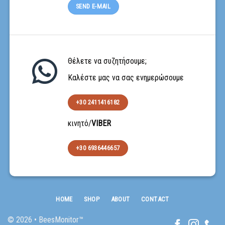
SEND E-MAIL
Θέλετε να συζητήσουμε;
Καλέστε μας να σας ενημερώσουμε
+30 2411416182
κινητό/
VIBER
+30 6936446657
HOME
SHOP
ABOUT
CONTACT
© 2026 • BeesMonitor™