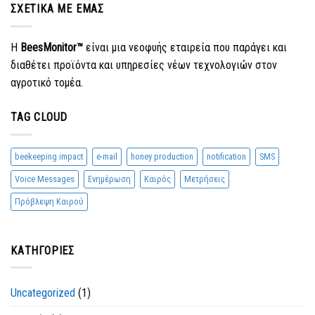
ΣΧΕΤΙΚΆ ΜΕ ΕΜΆΣ
Η
BeesMonitor™
είναι μια νεοφυής εταιρεία που παράγει και
διαθέτει προϊόντα και υπηρεσίες νέων τεχνολογιών στον
αγροτικό τομέα.
TAG CLOUD
beekeeping impact
e-mail
honey production
notification
SMS
Voice Messages
Ενημέρωση
Καιρός
Μετρήσεις
Πρόβλεψη Καιρού
KΑΤΗΓΟΡΊΕΣ
Uncategorized
(1)