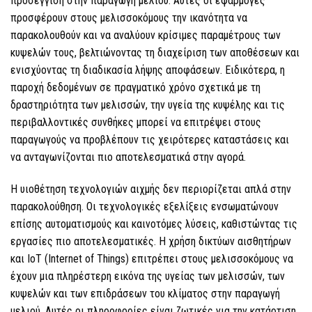
προσέγγιση στην παραγωγή μελιού. Αυτές οι εφαρμογές
προσφέρουν στους μελισσοκόμους την ικανότητα να
παρακολουθούν και να αναλύουν κρίσιμες παραμέτρους των
κυψελών τους, βελτιώνοντας τη διαχείριση των αποθέσεων και
ενισχύοντας τη διαδικασία λήψης αποφάσεων. Ειδικότερα, η
παροχή δεδομένων σε πραγματικό χρόνο σχετικά με τη
δραστηριότητα των μελισσών, την υγεία της κυψέλης και τις
περιβαλλοντικές συνθήκες μπορεί να επιτρέψει στους
παραγωγούς να προβλέπουν τις χειρότερες καταστάσεις και
να ανταγωνίζονται πιο αποτελεσματικά στην αγορά.
Η υιοθέτηση τεχνολογιών αιχμής δεν περιορίζεται απλά στην
παρακολούθηση. Οι τεχνολογικές εξελίξεις ενσωματώνουν
επίσης αυτοματισμούς και καινοτόμες λύσεις, καθιστώντας τις
εργασίες πιο αποτελεσματικές. Η χρήση δικτύων αισθητήρων
και IoT (Internet of Things) επιτρέπει στους μελισσοκόμους να
έχουν μια πληρέστερη εικόνα της υγείας των μελισσών, των
κυψελών και των επιδράσεων του κλίματος στην παραγωγή
μελιού. Αυτές οι πληροφορίες είναι ζωτικές για την κατάρτιση