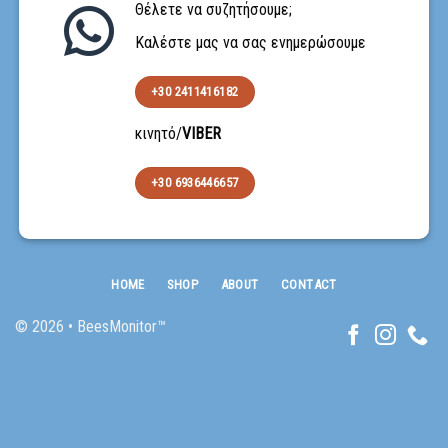
Θέλετε να συζητήσουμε;
Καλέστε μας να σας ενημερώσουμε
+30 2411416182
κινητό/
VIBER
+30 6936446657
HOME
SHOP
ABOUT
CONTACT
© 2026 • BeesMonitor™