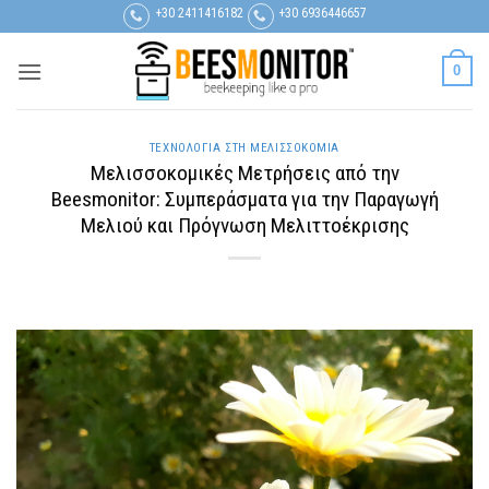
Μετάβαση
+30 2411416182
+30 6936446657
στο
περιεχόμενο
0
ΤΕΧΝΟΛΟΓΊΑ ΣΤΗ ΜΕΛΙΣΣΟΚΟΜΊΑ
Μελισσοκομικές Μετρήσεις από την
Beesmonitor: Συμπεράσματα για την Παραγωγή
Μελιού και Πρόγνωση Μελιττοέκρισης