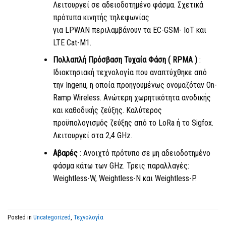
Λειτουργεί σε αδειοδοτημένο φάσμα. Σχετικά
πρότυπα κινητής τηλεφωνίας
για
LPWAN
περιλαμβάνουν τα EC-GSM-
IoT
και
LTE Cat-M1.
Πολλαπλή Πρόσβαση Τυχαία Φάση (
RPMA
)
:
Ιδιοκτησιακή τεχνολογία που αναπτύχθηκε από
την Ingenu, η οποία προηγουμένως ονομαζόταν On-
Ramp Wireless. Ανώτερη χωρητικότητα ανοδικής
και καθοδικής ζεύξης. Καλύτερος
προϋπολογισμός ζεύξης από
το LoRa
ή το Sigfox.
Λειτουργεί στα 2,4 GHz.
Αβαρές
: Ανοιχτό πρότυπο σε μη αδειοδοτημένο
φάσμα κάτω των GHz. Τρεις παραλλαγές:
Weightless-W, Weightless-N και Weightless-P.
Posted in
Uncategorized
,
Τεχνολογία