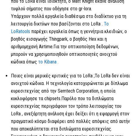
που
το LoRa
είναι ιδιόκτητο, ο Matt Knight έκανε ανάλυση
τυφλού σήματος που οδήγησε στο gr-lora.
Υπάρχουν πολλά εργαλεία διαθέσιμα στο διαδίκτυο για τη
λειτουργία δικτύων που βασίζονται
στο LoRa .
Το
LoRatools
παρέχει εργαλεία όπως η γεννήτρια κλειδιών, ο
βοηθός εισαγωγής Thingpark, ο βοηθός Hex και η
αριθμομηχανή Airtime.Για την οπτικοποίηση δεδομένων,
μπορούν να χρησιμοποιηθούν οπτικοποιητές ανοιχτού
κώδικα όπως
το Kibana .
Ποιες είναι μερικές κριτικές για
το LoRa
;
Το LoRa
δεν είναι
ανοιχτού κώδικα. Η τεχνολογία κατοχυρώνεται με δίπλωμα
ευρεσιτεχνίας από την Semtech Corporation, η οποία
κυκλοφόρησε τα chipsets.Παρόλο που τα διπλώματα
ευρεσιτεχνίας περιγράφουν τον τρόπο λειτουργίας
του
LoRa
, ανεξάρτητη ανάλυση έχει δείξει ότι η εφαρμογή στον
πραγματικό κόσμο διαφέρει από πολλές απόψεις από αυτήν
που αποκαλύπτεται στα διπλώματα ευρεσιτεχνίας.