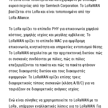
ευρεσιτεχνίας από την Semtech Corporation. Το LoRaWAN
βασίζεται στο
LoRa
και είναι τυποποιημένο από
την
LoRa
Alliance.
Το LoRa
ορίζει το επίπεδο PHY για επικοινωνία χαμηλού
κόστους, χαμηλής ισχύος και μεγάλης εμβέλειας. Το
LoRaWAN ορίζει το επίπεδο
MAC
για αμφίδρομη
επικοινωνία, κινητικότητα και υπηρεσίες εντοπισμού θέσης.
Το LoRaWAN ασχολείται με την αρχιτεκτονική δικτύου: πώς
οι συσκευές συνδέονται με πύλες, πώς οι πύλες
επεξεργάζονται τα πακέτα και πώς τα πακέτα φτάνουν
στους διακομιστές δικτύου και τους διακομιστές
εφαρμογών. Το LoRaWAN ορίζει επίσης τρεις
διαφορετικούς τύπους συσκευών (κλάση A/B/C) για να
ταιριάζουν σε διαφορετικές ανάγκες ισχύος.
Ενώ είναι σύνηθες να χρησιμοποιείτε το LoRaWAN με
το
LoRa
, υπάρχουν εναλλακτικές λύσεις για το LoRaWAN. Για