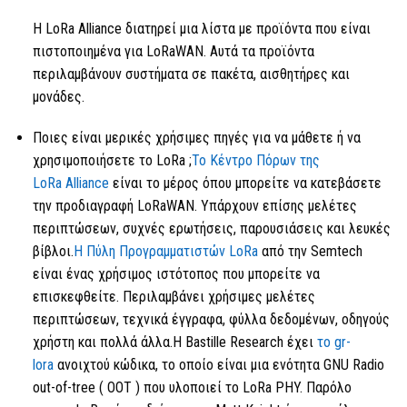
Η LoRa
Alliance διατηρεί μια λίστα με προϊόντα που είναι
πιστοποιημένα για LoRaWAN. Αυτά τα προϊόντα
περιλαμβάνουν συστήματα σε πακέτα, αισθητήρες και
μονάδες.
Ποιες είναι μερικές χρήσιμες πηγές για να μάθετε ή να
χρησιμοποιήσετε
το LoRa
;
Το Κέντρο Πόρων της
LoRa
Alliance
είναι το μέρος όπου μπορείτε να κατεβάσετε
την προδιαγραφή LoRaWAN. Υπάρχουν επίσης μελέτες
περιπτώσεων, συχνές ερωτήσεις, παρουσιάσεις και λευκές
βίβλοι.
Η Πύλη Προγραμματιστών
LoRa
από την Semtech
είναι ένας χρήσιμος ιστότοπος που μπορείτε να
επισκεφθείτε. Περιλαμβάνει χρήσιμες μελέτες
περιπτώσεων, τεχνικά έγγραφα, φύλλα δεδομένων, οδηγούς
χρήστη και πολλά άλλα.Η Bastille Research έχει
το gr-
lora
ανοιχτού κώδικα, το οποίο είναι μια ενότητα GNU Radio
out-of-tree (
OOT ) που υλοποιεί
το LoRa
PHY. Παρόλο