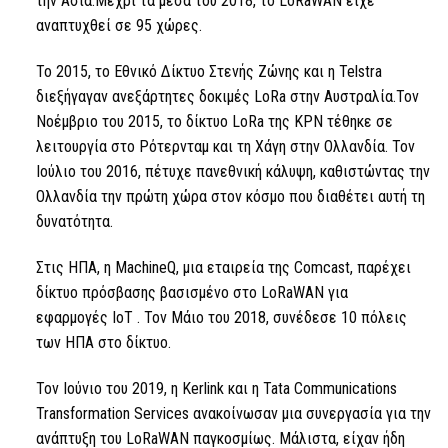
την Ασία.Μέχρι τα μέσα του 2018, το LoRaWAN είχε
αναπτυχθεί σε 95 χώρες.
Το 2015, το Εθνικό Δίκτυο Στενής Ζώνης και η Telstra
διεξήγαγαν ανεξάρτητες δοκιμές
LoRa
στην Αυστραλία.Τον
Νοέμβριο του 2015, το δίκτυο
LoRa
της KPN τέθηκε σε
λειτουργία στο Ρότερνταμ και τη Χάγη στην Ολλανδία. Τον
Ιούλιο του 2016, πέτυχε πανεθνική κάλυψη, καθιστώντας την
Ολλανδία την πρώτη χώρα στον κόσμο που διαθέτει αυτή τη
δυνατότητα.
Στις ΗΠΑ, η MachineQ, μια εταιρεία της Comcast, παρέχει
δίκτυο πρόσβασης βασισμένο στο LoRaWAN για
εφαρμογές
IoT
. Τον Μάιο του 2018, συνέδεσε 10 πόλεις
των ΗΠΑ στο δίκτυο.
Τον Ιούνιο του 2019, η Kerlink και η Tata Communications
Transformation Services ανακοίνωσαν μια συνεργασία για την
ανάπτυξη του LoRaWAN παγκοσμίως. Μάλιστα, είχαν ήδη