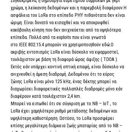
Συγκεκριμένα, η δημιουργία ευρετηρίου συμβόλων με γκρι
χρώμα, η λεύκανση δεδομένων και η παρεμβολή διαφέρουν.Η
ασφάλεια του
LoRa
στο επίπεδο PHY πιθανότατα δεν είναι
ώριμη. Είναι δυνατό να εισαχθεί και να αποκρυφθεί
κακόβουλη κίνηση που δεν ανιχνεύεται από τα υψηλότερα
επίπεδα. Πολλά από τα exploits που είναι γνωστά
στο
IEEE
802.15.4 μπορούν να χρησιμοποιηθούν εδώ.Ο
ακριβής εντοπισμός
LoRa
είναι δύσκολο να εφαρμοστεί,
τουλάχιστον με βάση τη διαφορά ώρας άφιξης (
TDOA
).
Εκτός εάν υπάρχει κοντινή οπτική επαφή, είναι δύσκολο να
ανιχνευθεί η άμεση διαδρομή. Δεδομένου ότι το εύρος
ζώνης
LoRa
είναι μόνο 125 kHz, ένας δέκτης μπορεί να
διαχωρίσει διαφορετικές πολλαπλές διαδρομές μόνο εάν
διαφέρουν κατά τουλάχιστον 2,4 km.
Μπορεί να ειπωθεί ότι σε σύγκριση με
το NB
–
IoT
,
το
LoRa
έχει χαμηλότερο ρυθμό μετάδοσης δεδομένων και
υψηλότερη καθυστέρηση. Ωστόσο,
το LoRa
προσφέρει
επίσης μεγαλύτερη διάρκεια ζωής μπαταρίας από
το NB
–