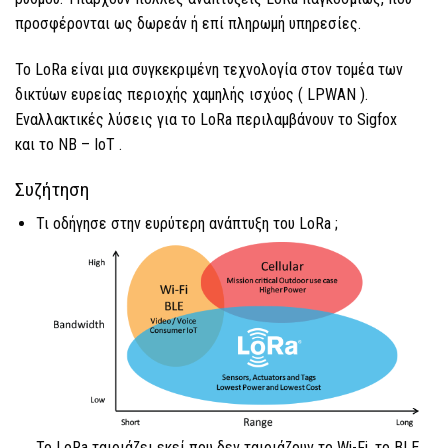
προσφέρονται ως δωρεάν ή επί πληρωμή υπηρεσίες.
Το LoRa
είναι μια συγκεκριμένη τεχνολογία στον τομέα των
δικτύων ευρείας περιοχής χαμηλής ισχύος (
LPWAN
).
Εναλλακτικές λύσεις για
το LoRa
περιλαμβάνουν το Sigfox
και
το NB
–
IoT
.
Συζήτηση
Τι οδήγησε στην ευρύτερη ανάπτυξη του
LoRa
;
Το LoRa
ταιριάζει εκεί που δεν ταιριάζουν το Wi-Fi,
το BLE