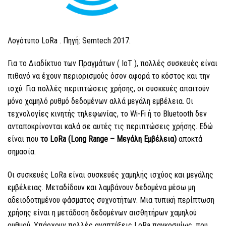
Λογότυπο LoRa
. Πηγή: Semtech 2017.
Για το Διαδίκτυο των Πραγμάτων (
IoT
), πολλές συσκευές είναι
πιθανό να έχουν περιορισμούς όσον αφορά το κόστος και την
ισχύ. Για πολλές περιπτώσεις χρήσης, οι συσκευές απαιτούν
μόνο χαμηλό ρυθμό δεδομένων αλλά μεγάλη εμβέλεια. Οι
τεχνολογίες κινητής τηλεφωνίας, το Wi-Fi ή το Bluetooth δεν
ανταποκρίνονται καλά σε αυτές τις περιπτώσεις χρήσης. Εδώ
είναι που
το LoRa
(Long Range – Μεγάλη Εμβέλεια)
αποκτά
σημασία.
Οι συσκευές LoRa
είναι συσκευές χαμηλής ισχύος και μεγάλης
εμβέλειας. Μεταδίδουν και λαμβάνουν δεδομένα μέσω μη
αδειοδοτημένου φάσματος συχνοτήτων. Μια τυπική περίπτωση
χρήσης είναι η μετάδοση δεδομένων αισθητήρων χαμηλού
ρυθμού. Υπάρχουν πολλές αναπτύξεις
LoRa
παγκοσμίως, που