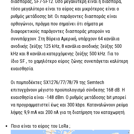
διασποράς, SF7-SF12. Όσο μεγαλύτερη είναι η διασπορά,
τόσο μεγαλύτερο είναι το εύρος και μικρότερος είναι ο
ρυθμός μετάδοσης bit. Οι παράγοντες διασποράς είναι
ορθογώνιοι, πράγμα που σημαίνει ότι σήματα με
διαφορετικούς παράγοντες διασποράς μπορούν να
συνυπάρχουν. Στη Βόρεια Αμερική, υπάρχουν 64 κανάλια
ανοδικής ζεύξης 125 kHz, 8 κανάλια ανοδικής ζεύξης 500
kHz και 8 κανάλια κατερχόμενης ζεύξης 500 kHz. Για το
ίδιο
SF
, το χαμηλότερο εύρος ζώνης συνεπάγεται καλύτερη
ευαισθησία.
Οι πομποδέκτες SX1276/77/78/79 της Semtech
επιτυγχάνουν μέγιστο προϋπολογισμό σύνδεσης 168 dB. Η
ευαισθησία είναι -148 dBm. Ο ρυθμός μετάδοσης bit μπορεί
να προγραμματιστεί έως και 300 kbps. Καταναλώνουν ρεύμα
λήψης 9,9 mA και 200 ​​nA για τη διατήρηση του καταχωρητή.
Ποιο είναι το εύρος του
LoRa
;