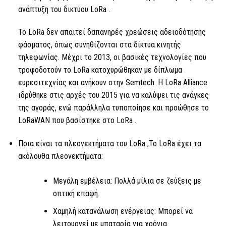
ανάπτυξη του δικτύου
LoRa .
Το LoRa
δεν απαιτεί δαπανηρές χρεώσεις αδειοδότησης
φάσματος, όπως συνηθίζονται στα δίκτυα κινητής
τηλεφωνίας. Μέχρι το 2013, οι βασικές τεχνολογίες που
τροφοδοτούν
το LoRa
κατοχυρώθηκαν με δίπλωμα
ευρεσιτεχνίας και ανήκουν στην Semtech.
Η LoRa
Alliance
ιδρύθηκε στις αρχές του 2015 για να καλύψει τις ανάγκες
της αγοράς, ενώ παράλληλα τυποποίησε και προώθησε το
LoRaWAN που βασίστηκε στο
LoRa
.
Ποια είναι τα πλεονεκτήματα του
LoRa
;
Το LoRa
έχει τα
ακόλουθα πλεονεκτήματα:
Μεγάλη εμβέλεια: Πολλά μίλια σε ζεύξεις με
οπτική επαφή.
Χαμηλή κατανάλωση ενέργειας: Μπορεί να
λειτουργεί με μπαταρία για χρόνια.