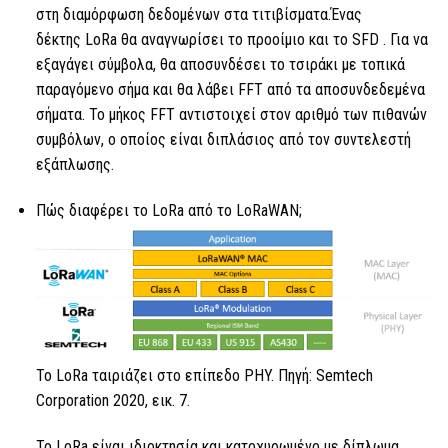
στη διαμόρφωση δεδομένων στα τιτιβίσματα.Ένας
δέκτης
LoRa
θα αναγνωρίσει το προοίμιο και
το SFD
. Για να
εξαγάγει σύμβολα, θα αποσυνδέσει το τσιράκι με τοπικά
παραγόμενο σήμα και θα λάβει
FFT
από τα αποσυνδεδεμένα
σήματα. Το μήκος
FFT
αντιστοιχεί στον αριθμό των πιθανών
συμβόλων, ο οποίος είναι διπλάσιος από τον συντελεστή
εξάπλωσης.
Πώς διαφέρει
το LoRa
από το LoRaWAN;
Το LoRa
ταιριάζει στο επίπεδο PHY. Πηγή: Semtech
Corporation 2020, εικ. 7.
Το LoRa
είναι ιδιοκτησία και κατοχυρωμένο με δίπλωμα