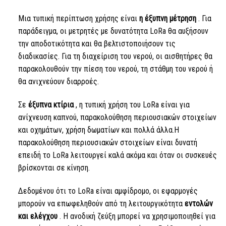
Μια τυπική περίπτωση χρήσης είναι
η έξυπνη μέτρηση
. Για
παράδειγμα, οι μετρητές με δυνατότητα
LoRa
θα αυξήσουν
την αποδοτικότητα και θα βελτιστοποιήσουν τις
διαδικασίες. Για τη διαχείριση του νερού, οι αισθητήρες θα
παρακολουθούν την πίεση του νερού, τη στάθμη του νερού ή
θα ανιχνεύουν διαρροές.
Σε
έξυπνα κτίρια
, η τυπική χρήση του
LoRa
είναι για
ανίχνευση καπνού, παρακολούθηση περιουσιακών στοιχείων
και οχημάτων, χρήση δωματίων και πολλά άλλα.Η
παρακολούθηση περιουσιακών στοιχείων είναι δυνατή
επειδή
το LoRa
λειτουργεί καλά ακόμα και όταν οι συσκευές
βρίσκονται σε κίνηση.
Δεδομένου ότι
το LoRa
είναι αμφίδρομο, οι εφαρμογές
μπορούν να επωφεληθούν από τη λειτουργικότητα
εντολών
και ελέγχου
. Η ανοδική ζεύξη μπορεί να χρησιμοποιηθεί για