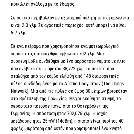
ποικίλλει ανάλογα με το έδαφος.
Σε αστικό περιβάλλον με εξωτερική πύλη, η τυπική εμβέλεια
είναι 2-3 χλμ. Σε αγροτικές περιοχές, αυτή μπορεί να είναι
5-7 χλμ.
Σε ένα πείραμα που χρησιμοποίησε ένα μετεωρολογικό
αερόστατο, επιτεύχθηκε εμβέλεια 702 χλμ. Μια
συσκευή
LoRa
συνδέθηκε με ένα αερόστατο γεμάτο με ήλιο
που ανέβηκε σε υψόμετρο 38,772 χλμ. Το πακέτο που
στάλθηκε από τον κόμβο ελήφθη από 148 διαφορετικές
πύλες συνδεδεμένες με το Δίκτυο Πραγμάτων (The Things
Network). Μία από τις πύλες σε ύψος 30 μέτρων βρισκόταν
στο Βρότσλαβ της Πολωνίας. Μέχρι εκείνη τη στιγμή, το
αερόστατο πετούσε πάνω από το Όστερβαλντ της
Γερμανίας. Η απόσταση ήταν 702,676 χλμ. Η ισχύς
μετάδοσης ήταν 25mW (14dBm), η οποία είναι περίπου 40
φορές μικρότερη από αυτήν που χρησιμοποιεί ένα κινητό