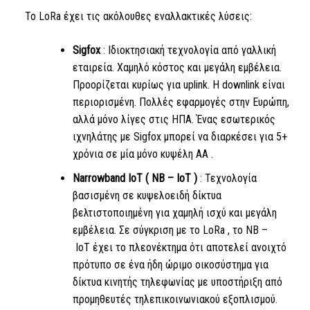
Το LoRa
έχει τις ακόλουθες εναλλακτικές λύσεις:
Sigfox
: Ιδιοκτησιακή τεχνολογία από γαλλική
εταιρεία. Χαμηλό κόστος και μεγάλη εμβέλεια.
Προορίζεται κυρίως για uplink. Η downlink είναι
περιορισμένη. Πολλές εφαρμογές στην Ευρώπη,
αλλά μόνο λίγες στις ΗΠΑ. Ένας εσωτερικός
ιχνηλάτης με Sigfox μπορεί να διαρκέσει για 5+
χρόνια σε μία μόνο κυψέλη
AA
.
Narrowband
IoT
(
NB
–
IoT
)
: Τεχνολογία
βασισμένη σε κυψελοειδή δίκτυα
βελτιστοποιημένη για χαμηλή ισχύ και μεγάλη
εμβέλεια. Σε σύγκριση με
το LoRa
,
το NB
–
IoT
έχει το πλεονέκτημα ότι αποτελεί ανοιχτό
πρότυπο σε ένα ήδη ώριμο οικοσύστημα για
δίκτυα κινητής τηλεφωνίας με υποστήριξη από
προμηθευτές τηλεπικοινωνιακού εξοπλισμού.