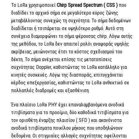
Το LoRa
χρησιμοποιεί
Chirp Spread Spectrum (
CSS
)
που
διαδίδει το αρχικό σήμα σε μεγαλύτερο εύρος ζώνης
μεταβάλλοντας συνεχώς τη συχνότητα. Το σήμα δεδομένων
διαδίδεται ή τσιπάρεται σε υψηλότερο ρυθμό. Αυτό στη
συνέχεια διαμορφώνει το σήμα φέρουσας chirp. Λόγω αυτής
της μεθόδου,
το LoRa
δεν απαιτεί ρολόι αναφοράς υψηλής
ακρίβειας, μειώνοντας έτσι το κόστος σχεδιασμού του
δέκτη. Το σήμα ανέχεται επίσης τις μετατοπίσεις
συχνότητας Doppler, καθιστώντας
το LoRa
κατάλληλο για
κινητές συσκευές. Λόγω της διασποράς, επιτυγχάνεται
κέρδος επεξεργασίας, καθιστώντας
το LoRa
ανθεκτικό σε
πολλαπλές διαδρομές και εξασθένιση.
Ένα πλαίσιο
LoRa
PHY έχει επαναλαμβανόμενα ανοδικά
τιτιβίσματα για το προοίμιο, δύο καθοδικά τιτιβίσματα για
τον οριοθέτη έναρξης πλαισίου (
SFD
) και ακανόνιστα
ανοδικά τιτιβίσματα ποικίλου μήκους που υποδηλώνουν
δεδομένα. Οι στιγμιαίες αλλαγές συχνότητας οφείλονται